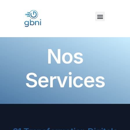
N
o
s
S
e
r
v
i
c
e
s