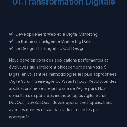
0
1
.
T
r
a
n
s
f
o
r
m
a
t
i
o
n
D
i
g
i
t
a
l
e
Développement Web et le Digital Marketing
La Business Intelligence IA et le Big Data
Le Design Thinking et l’UX/UI Design
Nous développons des applications performantes et
évolutives qui s’intègrent efficacement dans votre SI
Digital en utilisant les méthodologies les plus appropriées
(Agile Scrum, Semi-agile ou Waterfall pour l’évolution des
applications ne se prêtant pas à de l’Agile pur). Nos
consultants experts des méthodologies Agile, Scrum,
DevOps, DevSecOps…développeront vos applications
avec les normes et standards du marché les plus
appropriés.