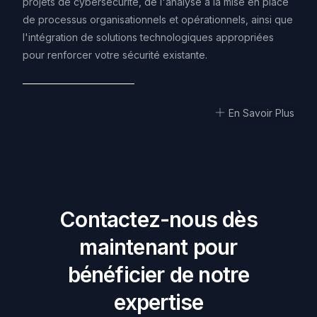
projets de cybersécurité, de l'analyse à la mise en place
de processus organisationnels et opérationnels, ainsi que
l'intégration de solutions technologiques appropriées
pour renforcer votre sécurité existante.
En Savoir Plus
C
o
n
t
a
c
t
e
z
-
n
o
u
s
d
è
s
m
a
i
n
t
e
n
a
n
t
p
o
u
r
b
é
n
é
f
i
c
i
e
r
d
e
n
o
t
r
e
e
x
p
e
r
t
i
s
e