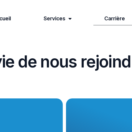
cueil
Services
Carrière
v
i
e
d
e
n
o
u
s
r
e
j
o
i
n
d