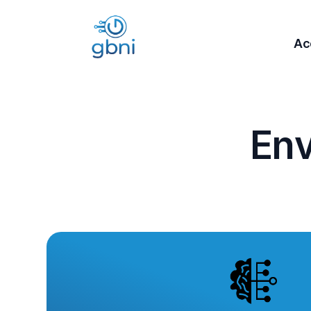
Ac
E
n