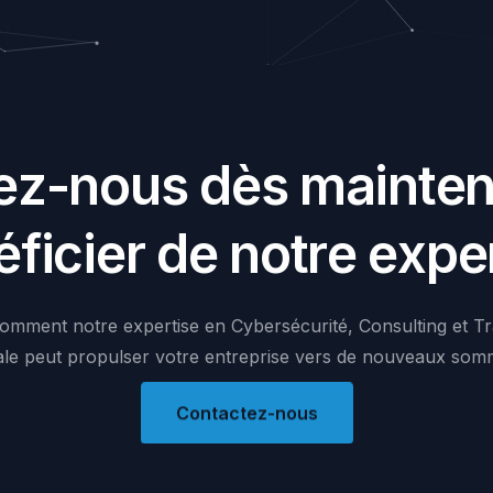
e
z
-
n
o
u
s
d
è
s
m
a
i
n
t
e
é
f
i
c
i
e
r
d
e
n
o
t
r
e
e
x
p
e
omment
notre
expertise
en
Cybersécurité,
Consulting
et
Tr
ale
peut
propulser
votre
entreprise
vers
de
nouveaux
somm
Contactez-nous