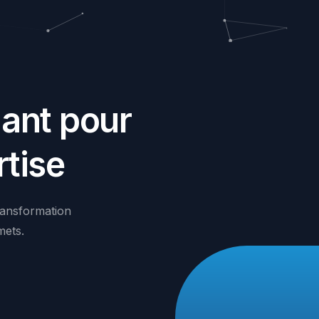
n
a
n
t
p
o
u
r
r
t
i
s
e
ansformation
ets.