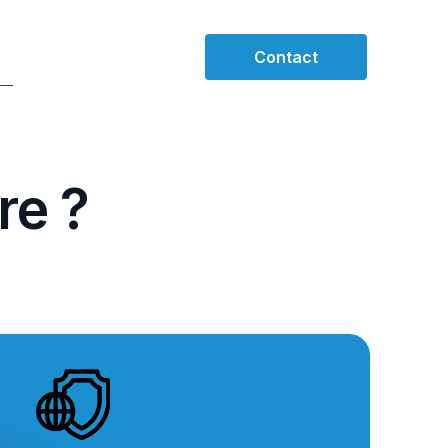
Contact
r
e
?