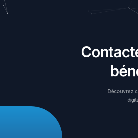
C
o
n
t
a
c
t
b
é
n
Découvrez
c
digit