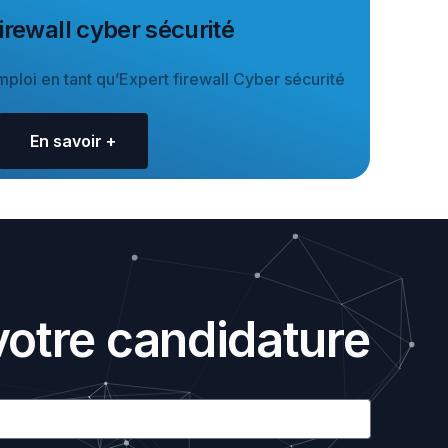
irewall cyber sécurité
ploi en tant qu’Expert firewall Cyber sécurité
En savoir +
otre candidature