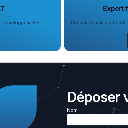
ET
Expert f
que Développeur .NET
Découvrez notre offre d’em
Déposer v
Nom