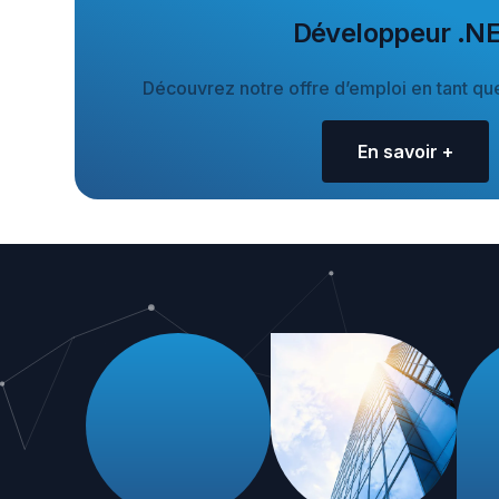
Développeur .N
Découvrez notre offre d’emploi en tant 
En savoir +