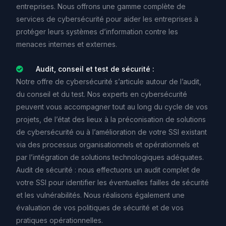
entreprises.
Nous
offrons
une
gamme
complète
de
services
de
cybersécurité
pour
aider
les
entreprises
à
protéger
leurs
systèmes
d’information
contre
les
menaces
internes
et
externes.
Audit, conseil et test de sécurité :
Notre
offre
de
cybersécurité
s’articule
autour
de
l’audit,
du
conseil
et
du
test.
Nos
experts
en
cybersécurité
peuvent
vous
accompagner
tout
au
long
du
cycle
de
vos
projets,
de
l’état
des
lieux
à
la
préconisation
de
solutions
de
cybersécurité
ou
à
l’amélioration
de
votre
SSI
existant
via
des
processus
organisationnels
et
opérationnels
et
par
l’intégration
de
solutions
technologiques
adéquates.
Audit
de
sécurité
:
nous
effectuons
un
audit
complet
de
votre
SSI
pour
identifier
les
éventuelles
failles
de
sécurité
et
les
vulnérabilités.
Nous
réalisons
également
une
évaluation
de
vos
politiques
de
sécurité
et
de
vos
pratiques
opérationnelles.