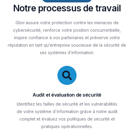
N
o
t
r
e
p
r
o
c
e
s
s
u
s
d
e
t
r
a
v
a
i
l
Gbni
assure
votre
protection
contre
les
menaces
de
cybersécurité,
renforce
votre
position
concurrentielle,
inspire
confiance
à
vos
partenaires
et
préserve
votre
réputation
en
tant
qu’entreprise
soucieuse
de
la
sécurité
de
ses
systèmes
d’information.
Audit et évaluation de sécurité
Identifiez les failles de sécurité et les vulnérabilités
de votre système d'information grâce à notre audit
complet et évaluez vos politiques de sécurité et
pratiques opérationnelles.