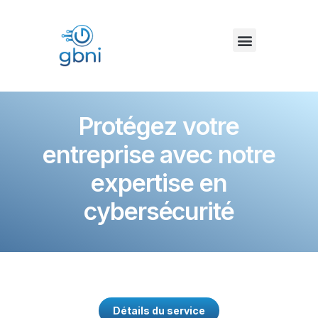
P
r
o
t
é
g
e
z
v
o
t
r
e
e
n
t
r
e
p
r
i
s
e
a
v
e
c
n
o
t
r
e
e
x
p
e
r
t
i
s
e
e
n
c
y
b
e
r
s
é
c
u
r
i
t
é
Détails du service