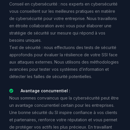
Conseil
en
cybersécurité
:
nos
experts
en
cybersécurité
vous
conseillent
sur
les
meilleures
pratiques
en
matière
de
cybersécurité
pour
votre
entreprise.
Nous
travaillons
en
étroite
collaboration
avec
vous
pour
élaborer
une
stratégie
de
sécurité
sur
mesure
qui
répond
à
vos
besoins
uniques.
Test
de
sécurité
:
nous
effectuons
des
tests
de
sécurité
approfondis
pour
évaluer
la
résilience
de
votre
SSI
face
aux
attaques
externes.
Nous
utilisons
des
méthodologies
avancées
pour
tester
vos
systèmes
d’information
et
détecter
les
failles
de
sécurité
potentielles.
Avantage concurrentiel :
Nous
sommes
convaincus
que
la
cybersécurité
peut
être
un
avantage
concurrentiel
certain
pour
les
entreprises.
Une
bonne
sécurité
du
SI
inspire
confiance
à
vos
clients
et
partenaires,
renforce
votre
réputation
et
vous
permet
de
protéger
vos
actifs
les
plus
précieux.
En
travaillant