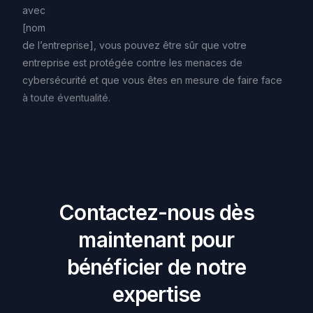
avec
[nom
de
l’entreprise],
vous
pouvez
être
sûr
que
votre
entreprise
est
protégée
contre
les
menaces
de
cybersécurité
et
que
vous
êtes
en
mesure
de
faire
face
à
toute
éventualité.
C
o
n
t
a
c
t
e
z
-
n
o
u
s
d
è
s
m
a
i
n
t
e
n
a
n
t
p
o
u
r
b
é
n
é
f
i
c
i
e
r
d
e
n
o
t
r
e
e
x
p
e
r
t
i
s
e