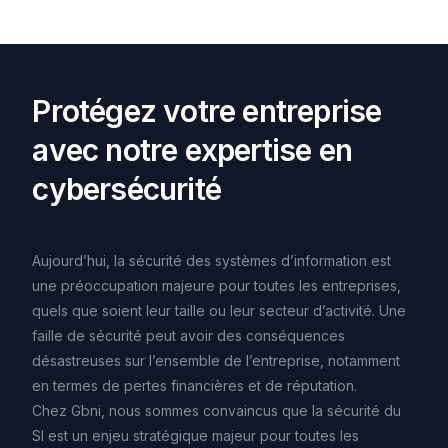
P
r
o
t
é
g
e
z
v
o
t
r
e
e
n
t
r
e
p
r
i
s
e
a
v
e
c
n
o
t
r
e
e
x
p
e
r
t
i
s
e
e
n
c
y
b
e
r
s
é
c
u
r
i
t
é
Aujourd’hui,
la
sécurité
des
systèmes
d’information
est
une
préoccupation
majeure
pour
toutes
les
entreprises,
quels
que
soient
leur
taille
ou
leur
secteur
d’activité.
Une
faille
de
sécurité
peut
avoir
des
conséquences
désastreuses
sur
l’ensemble
de
l’entreprise,
notamment
en
termes
de
pertes
financières
et
de
réputation.
Chez
Gbni,
nous
sommes
convaincus
que
la
sécurité
du
SI
est
un
enjeu
stratégique
majeur
pour
toutes
les